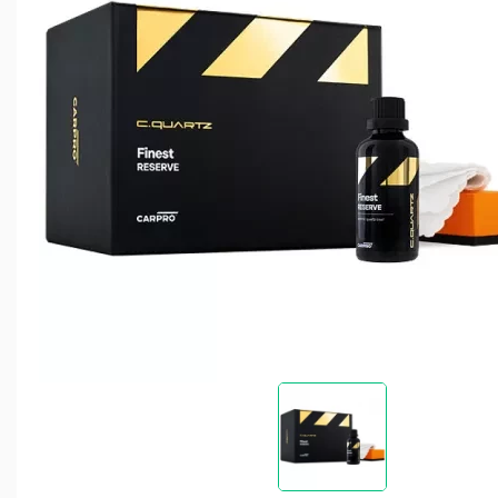
Уход за пластиком кузова
Помпы высокого давления
Восстановление и защита фар
Запасные части для моек высокого давления АВД
Уход за двигателем
Запчасти для пеногенераторов и спрееров