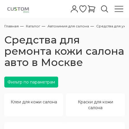
Главная
Каталог
Автохимия для салона
Средства для ухо
Автошампуни
Бесконтактные шампуни
Абразивные
Полировальные пасты для фар
Жидкое стекло
Очистители
Очистители колесных дисков с
Керамические покрытия для дисков
Очиститель
Антидождь для стекол
Обезжириватели
Восстановление пластика
Очистка
Уход за кожей
Очистители
Керамика кожи салона
Клеи для кожи салона
Очистители
Очиститель
Очиститель стекол
Меловые
Все для мойки
АВД
Полировальные машинки
Аппараты Tornado
Турбосушки
Фонари
Обдувочные пистолеты
Аксессуары для полировки
Полировальные круги
Микрофибры для керамики
Автомойкам
Сервисный центр
Средства для
индикатором
Ручные шампуни
Полировальные пасты
Полировальные пасты для стекла
Воски
Кварцевые покрытия кузова
Защита дисков
Чернение
Полироли для стекла
Глина
Полироли для пластика/защита
Консервация
Кондиционер
Краски для кожи салона
Уход за пластиком
Полироли
Защита ткани
Жидкие
Пенокомплекты для бесконтактных моек
Оборудование для полировки
Стулья для детейлинга и автомоек
Экстракторы для химчистки
Компрессоры
Микрофибры
Для стекол
Дилерам
ремонта кожи салона
Нейтральные очистители колесных дисков
АВД
авто в Москве
Одношаговые полировальные пасты
Глейзы
Защитные покрытия
Полимерные покрытия кузова
Очистители стекол
Автоскраб
Защита кожи
Защита пластика
Уход за тканью
Подвесные
Столы тележки для детейлинга и
Оборудование для химчистки
Пылесосы для химчистки
Воздушные шланги/катушки
Для сушки
Контрактное производство
Пеногенераторы
автомойки
Высокоабразивные полировальные пасты
Силанты
Легкие защитные покрытия
Уход за дисками
От металлической пыли
Средства для ремонта кожи
Уход за стеклами
Пылеводососы для химчистки
Оборудование для сушки авто
Поставщикам
Копья
Держатели для полировальных машинок
Фильтр по параметрам
Среднеабразивные полировальные пасты
Быстрый блеск
Уход за резиной
Лубриканты для глины
Наборы для ухода за кожей
Ароматизаторы
Парогенераторы для химчистки
Осветительные приборы
Пистолеты
Клеи для кожи салона
Краски для кожи
Пасты финишные - антиголограммные
Для металлов/хрома
Уход за стеклами экстерьера
Универсальные очистители
Уход за деревянными поверхностями
Запчасти для пылесосов
Комплектующие к АВД
салона
Адаптеры и Переходники
Полироли от царапин на кузове
Очистители кузова
Химия для химчистки
Аксессуары для пылесосов
Компрессорное оборудование
Шланги высокого давления